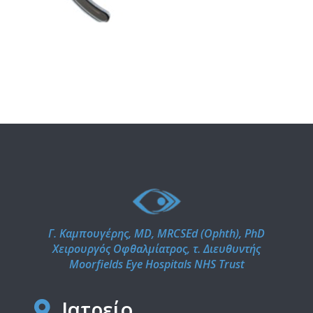
Γ. Καμπουγέρης, MD, MRCSEd (Ophth), PhD
Χειρουργός Οφθαλμίατρος, τ. Διευθυντής
Moorfields Eye Hospitals NHS Trust
Ιατρείο