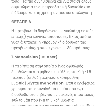
τους). Τα πιο συνηθισμένα και γνωστά σε όλους
συμπτώματα είναι η προοδευτική δυσκολία στο
διάβασμα και στη χρήση κινητού και υπολογιστή.
ΘΕΡΑΠΕΙΑ
Η πρεσβυωπία διορθώνεται με γυαλιά (ή φακούς
επαφής) για κοντινές αποστάσεις. Εκτός από τα
γυαλιά, υπάρχει η χειρουργική διόρθωση της
πρεσβυωπίας, η οποία γίνεται με δύο τρόπους:
1. Monovision (με laser)
Η περίπτωση στην οποία ο ένας οφθαλμός
διορθώνεται στο μηδέν και ο άλλος στο -1 ή -1.5
περίπου (δηλαδή αφήνεται σκόπιμα λίγη
μυωπία) λέγεται
monovision
. Έτσι ο εγκέφαλος
χρησιμοποιεί ασυναίσθητα το μάτι που έχει
διορθωθεί στο μηδέν για τις μακρινές αποστάσεις,
ενώ το μάτι που έχει τη μικρή μυωπία
χρησιμοποιείται για τις κοντινές αποστάσεις. Έτσι